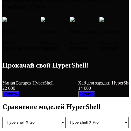
Carbon/ Ultra
Батарея
Кабель
Инструкция
Гарантия
1xGO
Входит в
Входит в
Входит в
2xPro/Carbon/Ultra
комплект
комплект
комплект
Прокачай свой HyperShell!
Умная Батарея HyperShell
Хаб для зарядки HyperShe
22 000
14 000
Купить
Купить
Сравнение моделей HyperShell