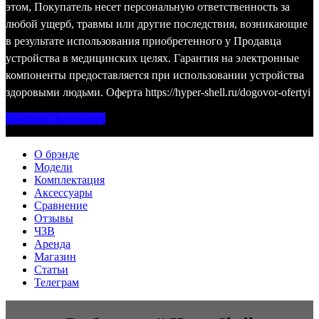
этом,
П
окупатель
несет
персональную
ответственность за
любой ущерб, травмы или другие последствия, возникающие
в результате использования
приобретенного у Продавца
устройства
в медицинских целях. Гарантия на электронные
компоненты предоставляется при использовании устройства
здоровыми людьми. Оферта https://hyper-shell.ru/dogovor-ofertyi
Выбрать Экзоскелет
О брэнде
Модели
Комплектация
Аксессуары
Сравнение
Отзывы
ЧЗВ
Аренда
Магазин
Статьи
Телеграм