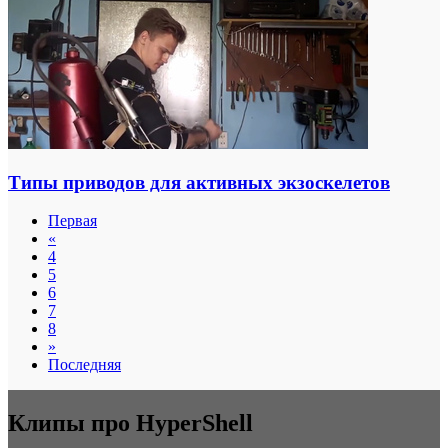
Типы приводов для активных экзоскелетов
Первая
«
4
5
6
7
8
»
Последняя
Клипы про HyperShell